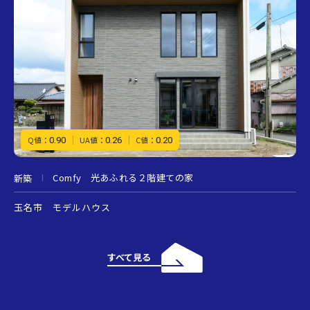
0.90
0.26
0.20
Q値：
UA値：
C値：
Comfy 光あふれる２階建ての家
新築
玉名市 モデルハウス
すべて見る