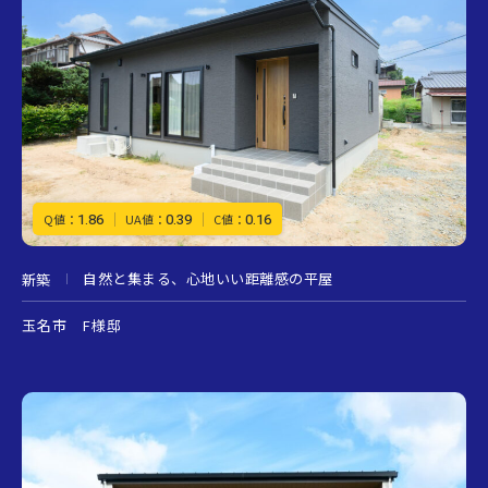
1.86
0.39
0.16
Q値：
UA値：
C値：
自然と集まる、心地いい距離感の平屋
新築
玉名市 F様邸