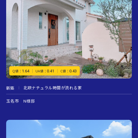
1.64
0.41
0.43
Q値：
UA値：
C値：
北欧ナチュラル時間が流れる家
新築
玉名市 N様邸