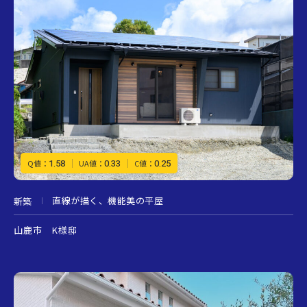
1.58
0.33
0.25
Q値：
UA値：
C値：
直線が描く、機能美の平屋
新築
山鹿市 K様邸