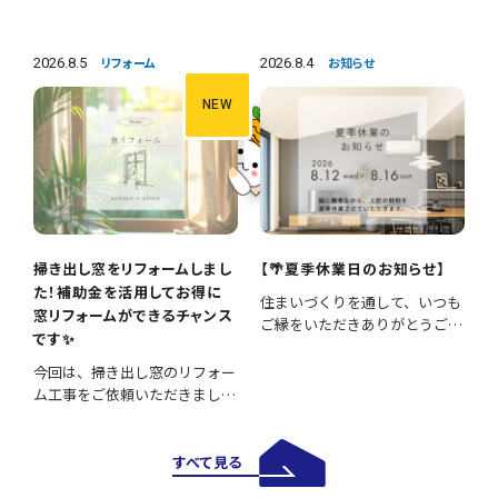
間です。 今回は、便器の交換に
🚽施工内容 ・便器交換 ・手洗
加え、壁紙や床の張替えも行
い器交換 ・クロス張替え ・床
い、清潔感あふれる明るいトイ
CFシート張替え 等々 長年使
2026.8.5
2026.8.4
リフォーム
お知らせ
レへとリフォームしました。
用された設備を新しいものへ交
施工内容 ・便器交換 ・紙巻き
換し、あわせて壁と床も張り…
NEW
器…
掃き出し窓をリフォームしまし
【🌴夏季休業日のお知らせ】
た！補助金を活用してお得に
住まいづくりを通して、いつも
窓リフォームができるチャンス
ご縁をいただきありがとうござ
です✨
います。 誠に勝手ながら、下記
の期間を夏季休業とさせていた
今回は、掃き出し窓のリフォー
だきます。 ■休業期間 8月12日
ム工事をご依頼いただきまし
（水）～8月16日（日） 休業期
た。 掃き出し窓は採光や風通
間中にいただいたお問…
しが良く、お庭やバルコニーへ
の出入りにも便利ですが、その
すべて見る
一方で住まいの中でも熱の出入