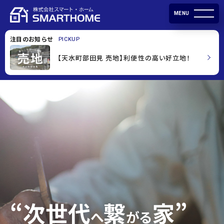
渡せる絶景の土地
MENU
この夏だからこそ体感してほしい「ひんやり体感
会」を開催します！
注目のお知らせ
PICKUP
【天水町部田見 売地】利便性の高い好立地！
さらに！値下げしました‼【売地情報】有明海が見
渡せる絶景の土地
この夏だからこそ体感してほしい「ひんやり体感
会」を開催します！
“次世代
繋
家”
へ
がる