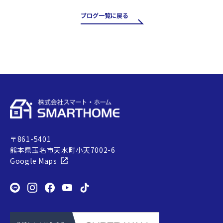
た。 掃き出し窓は採光や風通し
が良く、お庭やバルコニーへの
ブログ一覧に戻る
出入りにも便利ですが、その一
方で住まいの中でも熱の出入り
が大きい場所です。そのため、古
い…
〒861-5401
熊本県玉名市天水町小天7002-6
Google Maps