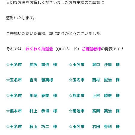
大切なお家をお貸しくださいましたお施主様のご厚意に
感謝いたします。
ご来場いただいた皆様、誠にありがとうございました。
それでは、
わくわく抽選会
（QUOカード）
ご当選者様
の発表です！
☆玉名市
前坂 誠也 様 ☆玉名市 堀口 沙知 様
☆玉名市 吉川 雅英様 ☆玉名市 西村 誠治 様
☆玉名市
川崎 春美 様 ☆熊本市 上村 勝憲 様
☆熊本市 村上 恭博 様 ☆菊池市 髙岡 英治 様
☆玉名市
秋山 巧二 様 ☆玉名市 右田 秀利 様