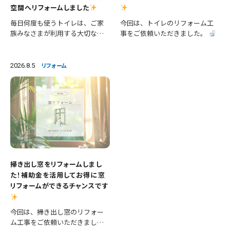
空間へリフォームしました
毎日何度も使うトイレは、ご家
今回は、トイレのリフォーム工
族みなさまが利用する大切な空
事をご依頼いただきました。
間です。 今回は、便器の交換に
施工内容 ・便器交換 ・手洗い器
加え、壁紙や床の張替えも行
交換 ・クロス張替え ・床CFシー
い、清潔感あふれる明るいトイ
ト張替え 等々 長年使用された
2026.8.5
リフォーム
レへとリフォームしました。 施
設備を新しいものへ交換し、あ
工内容 ・便器交換 ・紙巻き器…
わせて壁と床も張り…
掃き出し窓をリフォームしまし
た！補助金を活用してお得に窓
リフォームができるチャンスです
今回は、掃き出し窓のリフォー
ム工事をご依頼いただきまし