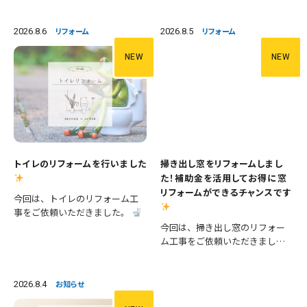
2026.8.6
2026.8.5
リフォーム
リフォーム
NEW
NEW
トイレのリフォームを行いました
掃き出し窓をリフォームしまし
た！補助金を活用してお得に窓
リフォームができるチャンスです
今回は、トイレのリフォーム工
事をご依頼いただきました。
施工内容 ・便器交換 ・手洗い器
今回は、掃き出し窓のリフォー
交換 ・クロス張替え ・床CFシー
ム工事をご依頼いただきまし
ト張替え 等々 長年使用された
た。 掃き出し窓は採光や風通し
設備を新しいものへ交換し、あ
が良く、お庭やバルコニーへの
わせて壁と床も張り…
出入りにも便利ですが、その一
2026.8.4
お知らせ
方で住まいの中でも熱の出入り