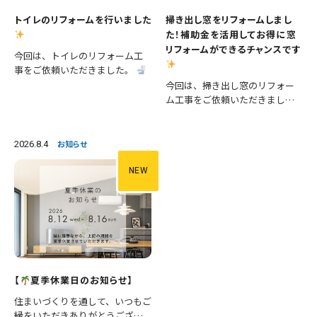
トイレのリフォームを行いました
掃き出し窓をリフォームしまし
た！補助金を活用してお得に窓
リフォームができるチャンスです
今回は、トイレのリフォーム工
事をご依頼いただきました。
施工内容 ・便器交換 ・手洗い器
今回は、掃き出し窓のリフォー
交換 ・クロス張替え ・床CFシー
ム工事をご依頼いただきまし
ト張替え 等々 長年使用された
た。 掃き出し窓は採光や風通し
設備を新しいものへ交換し、あ
が良く、お庭やバルコニーへの
わせて壁と床も張り…
出入りにも便利ですが、その一
2026.8.4
お知らせ
方で住まいの中でも熱の出入り
が大きい場所です。そのため、古
NEW
い…
【
夏季休業日のお知らせ】
住まいづくりを通して、いつもご
縁をいただきありがとうござい