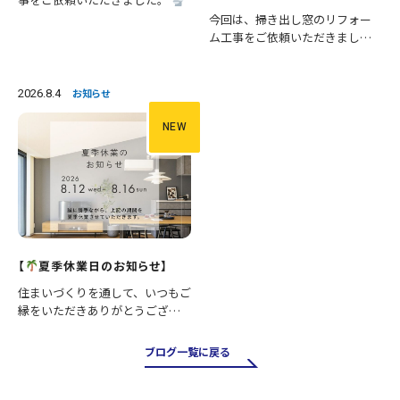
施工内容 ・便器交換 ・手洗い器
今回は、掃き出し窓のリフォー
交換 ・クロス張替え ・床CFシー
ム工事をご依頼いただきまし
ト張替え 等々 長年使用された
た。 掃き出し窓は採光や風通し
設備を新しいものへ交換し、あ
が良く、お庭やバルコニーへの
わせて壁と床も張り…
出入りにも便利ですが、その一
2026.8.4
お知らせ
方で住まいの中でも熱の出入り
が大きい場所です。そのため、古
NEW
い…
【
夏季休業日のお知らせ】
住まいづくりを通して、いつもご
縁をいただきありがとうござい
ます。 誠に勝手ながら、下記の
期間を夏季休業とさせていただ
ブログ一覧に戻る
きます。 ■休業期間 8月12日
（水）～8月16日（日） 休業期間
中にいただいたお問…