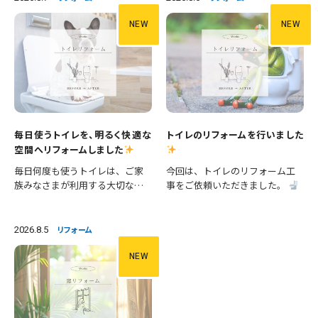
NEW
NEW
毎日使うトイレを、明るく快適な
トイレのリフォームを行いました
空間へリフォームしました
毎日何度も使うトイレは、ご家
今回は、トイレのリフォーム工
族みなさまが利用する大切な空
事をご依頼いただきました。
間です。 今回は、便器の交換に
施工内容 ・便器交換 ・手洗い器
加え、壁紙や床の張替えも行
交換 ・クロス張替え ・床CFシー
い、清潔感あふれる明るいトイ
ト張替え 等々 長年使用された
2026.8.5
リフォーム
レへとリフォームしました。 施
設備を新しいものへ交換し、あ
工内容 ・便器交換 ・紙巻き器…
わせて壁と床も張り…
NEW