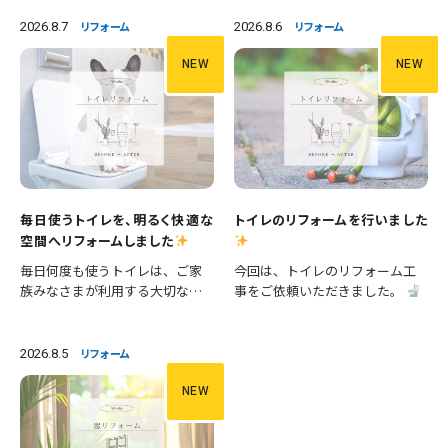
2026.8.7
2026.8.6
リフォーム
リフォーム
NEW
NEW
毎日使うトイレを、明るく快適な
トイレのリフォームを行いました
空間へリフォームしました
毎日何度も使うトイレは、ご家
今回は、トイレのリフォーム工
族みなさまが利用する大切な空
事をご依頼いただきました。
間です。 今回は、便器の交換に
施工内容 ・便器交換 ・手洗い器
加え、壁紙や床の張替えも行
交換 ・クロス張替え ・床CFシー
い、清潔感あふれる明るいトイ
ト張替え 等々 長年使用された
2026.8.5
リフォーム
レへとリフォームしました。 施
設備を新しいものへ交換し、あ
工内容 ・便器交換 ・紙巻き器…
わせて壁と床も張り…
NEW