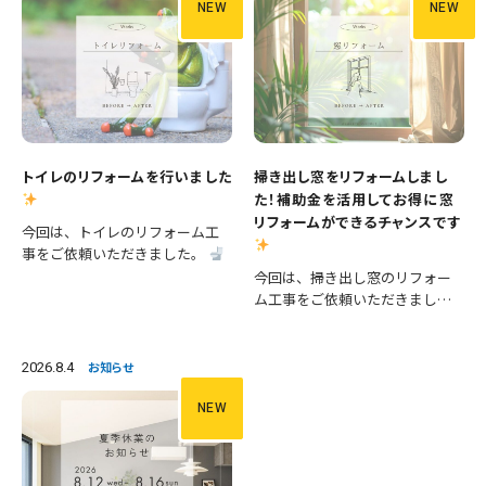
NEW
NEW
トイレのリフォームを行いました
掃き出し窓をリフォームしまし
た！補助金を活用してお得に窓
リフォームができるチャンスです
今回は、トイレのリフォーム工
事をご依頼いただきました。
施工内容 ・便器交換 ・手洗い器
今回は、掃き出し窓のリフォー
交換 ・クロス張替え ・床CFシー
ム工事をご依頼いただきまし
ト張替え 等々 長年使用された
た。 掃き出し窓は採光や風通し
設備を新しいものへ交換し、あ
が良く、お庭やバルコニーへの
わせて壁と床も張り…
出入りにも便利ですが、その一
2026.8.4
お知らせ
方で住まいの中でも熱の出入り
が大きい場所です。そのため、古
NEW
い…