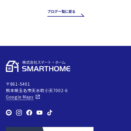
ます。 誠に勝手ながら、下記の
期間を夏季休業とさせていただ
ブログ一覧に戻る
きます。 ■休業期間 8月12日
（水）～8月16日（日） 休業期間
中にいただいたお問…
〒861-5401
熊本県玉名市天水町小天7002-6
Google Maps