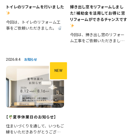
トイレのリフォームを行いました
掃き出し窓をリフォームしまし
た！補助金を活用してお得に窓
リフォームができるチャンスです
今回は、トイレのリフォーム工
事をご依頼いただきました。
施工内容 ・便器交換 ・手洗い器
今回は、掃き出し窓のリフォー
交換 ・クロス張替え ・床CFシー
ム工事をご依頼いただきまし
ト張替え 等々 長年使用された
た。 掃き出し窓は採光や風通し
設備を新しいものへ交換し、あ
が良く、お庭やバルコニーへの
わせて壁と床も張り…
出入りにも便利ですが、その一
2026.8.4
お知らせ
方で住まいの中でも熱の出入り
が大きい場所です。そのため、古
NEW
い…
【
夏季休業日のお知らせ】
住まいづくりを通して、いつもご
縁をいただきありがとうござい