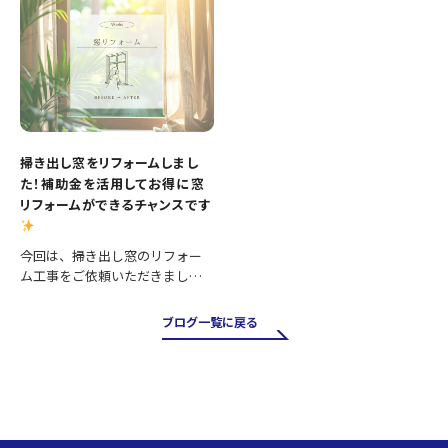
工内容 ・便器交換 ・紙巻き器…
わせて壁と床も張り…
掃き出し窓をリフォームしまし
た！補助金を活用してお得に窓
リフォームができるチャンスです
今回は、掃き出し窓のリフォー
ム工事をご依頼いただきまし
た。 掃き出し窓は採光や風通し
が良く、お庭やバルコニーへの
ブログ一覧に戻る
出入りにも便利ですが、その一
方で住まいの中でも熱の出入り
が大きい場所です。そのため、古
い…