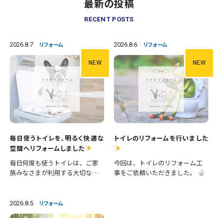
最新の投稿
RECENT POSTS
2026.8.7
2026.8.6
リフォーム
リフォーム
NEW
NEW
毎日使うトイレを、明るく快適な
トイレのリフォームを行いました
空間へリフォームしました
毎日何度も使うトイレは、ご家
今回は、トイレのリフォーム工
族みなさまが利用する大切な空
事をご依頼いただきました。
間です。 今回は、便器の交換に
施工内容 ・便器交換 ・手洗い器
加え、壁紙や床の張替えも行
交換 ・クロス張替え ・床CFシー
い、清潔感あふれる明るいトイ
ト張替え 等々 長年使用された
2026.8.5
リフォーム
レへとリフォームしました。 施
設備を新しいものへ交換し、あ