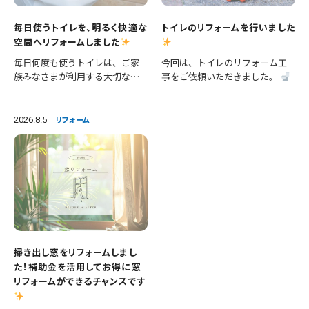
毎日使うトイレを、明るく快適な
トイレのリフォームを行いました
空間へリフォームしました
毎日何度も使うトイレは、ご家
今回は、トイレのリフォーム工
族みなさまが利用する大切な空
事をご依頼いただきました。
間です。 今回は、便器の交換に
施工内容 ・便器交換 ・手洗い器
加え、壁紙や床の張替えも行
交換 ・クロス張替え ・床CFシー
い、清潔感あふれる明るいトイ
ト張替え 等々 長年使用された
2026.8.5
リフォーム
レへとリフォームしました。 施
設備を新しいものへ交換し、あ
工内容 ・便器交換 ・紙巻き器…
わせて壁と床も張り…
掃き出し窓をリフォームしまし
た！補助金を活用してお得に窓
リフォームができるチャンスです