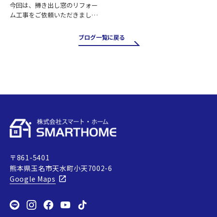
今回は、掃き出し窓のリフォー
ム工事をご依頼いただきまし
た。 掃き出し窓は採光や風通し
が良く、お庭やバルコニーへの
ブログ一覧に戻る
出入りにも便利ですが、その一
方で住まいの中でも熱の出入り
が大きい場所です。そのため、古
い…
〒861-5401
熊本県玉名市天水町小天7002-6
Google Maps