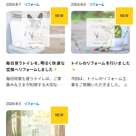
2026.8.7
2026.8.6
リフォーム
リフォーム
NEW
NEW
毎日使うトイレを、明るく快適な
トイレのリフォームを行いました
空間へリフォームしました
毎日何度も使うトイレは、ご家
今回は、トイレのリフォーム工
族みなさまが利用する大切な空
事をご依頼いただきました。
間です。 今回は、便器の交換に
施工内容 ・便器交換 ・手洗い器
加え、壁紙や床の張替えも行
交換 ・クロス張替え ・床CFシー
い、清潔感あふれる明るいトイ
ト張替え 等々 長年使用された
2026.8.5
リフォーム
レへとリフォームしました。 施
設備を新しいものへ交換し、あ
工内容 ・便器交換 ・紙巻き器…
わせて壁と床も張り…
NEW