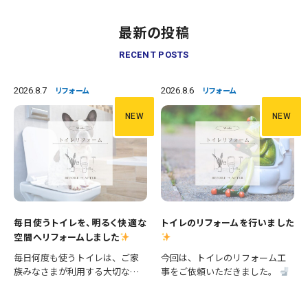
最新の投稿
RECENT POSTS
2026.8.7
2026.8.6
リフォーム
リフォーム
NEW
NEW
毎日使うトイレを、明るく快適な
トイレのリフォームを行いました
空間へリフォームしました
毎日何度も使うトイレは、ご家
今回は、トイレのリフォーム工
族みなさまが利用する大切な空
事をご依頼いただきました。
間です。 今回は、便器の交換に
施工内容 ・便器交換 ・手洗い器
加え、壁紙や床の張替えも行
交換 ・クロス張替え ・床CFシー