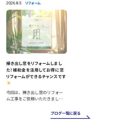
い、清潔感あふれる明るいトイ
ト張替え 等々 長年使用された
2026.8.5
リフォーム
レへとリフォームしました。 施
設備を新しいものへ交換し、あ
工内容 ・便器交換 ・紙巻き器…
わせて壁と床も張り…
掃き出し窓をリフォームしまし
た！補助金を活用してお得に窓
リフォームができるチャンスです
今回は、掃き出し窓のリフォー
ム工事をご依頼いただきまし
た。 掃き出し窓は採光や風通し
が良く、お庭やバルコニーへの
ブログ一覧に戻る
出入りにも便利ですが、その一
方で住まいの中でも熱の出入り
が大きい場所です。そのため、古
い…