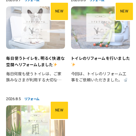
NEW
NEW
毎日使うトイレを、明るく快適な
トイレのリフォームを行いました
空間へリフォームしました
毎日何度も使うトイレは、ご家
今回は、トイレのリフォーム工
族みなさまが利用する大切な空
事をご依頼いただきました。
間です。 今回は、便器の交換に
施工内容 ・便器交換 ・手洗い器
加え、壁紙や床の張替えも行
交換 ・クロス張替え ・床CFシー
い、清潔感あふれる明るいトイ
ト張替え 等々 長年使用された
2026.8.5
リフォーム
レへとリフォームしました。 施
設備を新しいものへ交換し、あ
工内容 ・便器交換 ・紙巻き器…
わせて壁と床も張り…
NEW