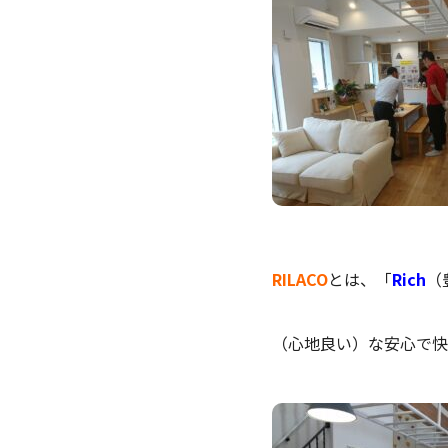
RILACO
とは、「
Rich
（
（心地良い）な安心で快