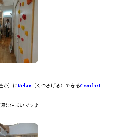
豊か）に
Relax
（くつろげる）できる
Comfort
適な住まいです♪