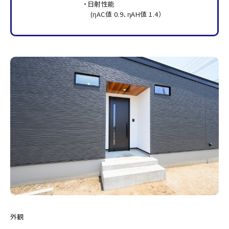
・日射性能
(ηAC値 0.9、ηAH値 1.4）
外観