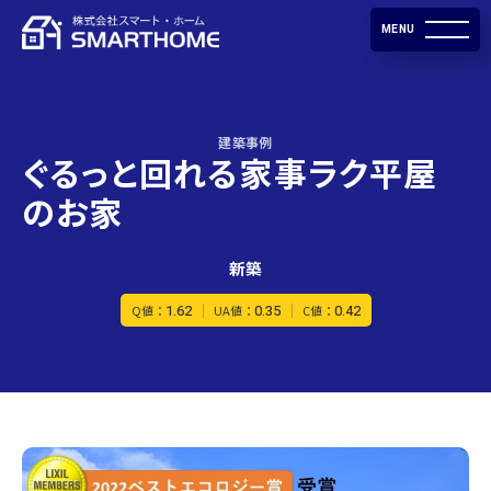
MENU
建築事例
ぐるっと回れる家事ラク平屋
のお家
新築
1.62
0.35
0.42
Q値：
UA値：
C値：