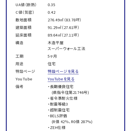
UA値（断熱）
0.35
C値（気密）
0.42
敷地面積
276.49㎡（83.78坪）
建築面積
91.29㎡（27.61坪）
延床面積
89.64㎡（27.11坪）
構造
木造平屋
スーパーウォール工法
工期
5ヶ月
用途
住宅
特設ページ
特設ページを見る
YouTube
YouTubeを見る
備考
・長期優良住宅
(県指令住第21746号)
・省令準耐火仕様
・耐震等級3
・超制震住宅
・BELS評価
(R値 42％、R0値 287%)
・ZEH仕様