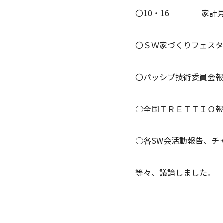
〇10・16 家計見
〇ＳＷ家づくりフェスタ
〇パッシブ技術委員会報
○全国ＴＲＥＴＴＩＯ報
○各SW会活動報告、チ
等々、議論しました。