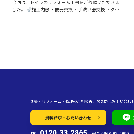
今回は、トイレのリフォーム工事をご依頼いただきま
した。
施工内容 ・便器交換 ・手洗い器交換 ・クロ
ス張替え ・床CFシート張替え 等々 長年使用された
設備を新しいものへ交換し、あわせて壁と床も張り…
新築・リフォーム・修理のご相談等、お気軽にお問い合わ
資料請求・お問い合わせ
0120-33-2865
FAX. 0968-82-2899
TEL.