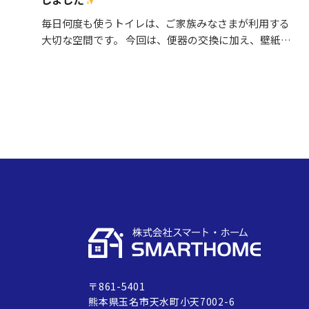
毎日何度も使うトイレは、ご家族みなさまが利用する
大切な空間です。 今回は、便器の交換に加え、壁紙や
床の張替えも行い、清潔感あふれる明るいトイレへと
リフォームしました。 施工内容 ・便器交換 ・紙巻き
器…
〒861-5401
熊本県玉名市天水町小天7002-6