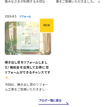
族みなさまが利用する大切な空
事をご依頼いただきました。
間です。 今回は、便器の交換に
施工内容 ・便器交換 ・手洗い器
加え、壁紙や床の張替えも行
交換 ・クロス張替え ・床CFシー
い、清潔感あふれる明るいトイ
ト張替え 等々 長年使用された
2026.8.5
リフォーム
レへとリフォームしました。 施
設備を新しいものへ交換し、あ
工内容 ・便器交換 ・紙巻き器…
わせて壁と床も張り…
NEW
掃き出し窓をリフォームしまし
た！補助金を活用してお得に窓
リフォームができるチャンスです
今回は、掃き出し窓のリフォー
ム工事をご依頼いただきまし
た。 掃き出し窓は採光や風通し
が良く、お庭やバルコニーへの
ブログ一覧に戻る
出入りにも便利ですが、その一