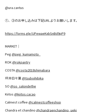
@ura.cantus
①、③のお申し込みは下記URLよりお願いします。
https://forms.gle/UPewaeKxbSnBd9pP9
MARKET｜
Peg
@peg_kumamoto_
ROK
@rokpantry
COSTA
@costa2018shimabara
坪井日々菓
@tsuboihibika
SO
@so_salondethe
Kiitos
@kiitos.cacao
Calmest coffee
@calmestcoffeeshop
Chandra et chandino
@chandraenchandino_ueki