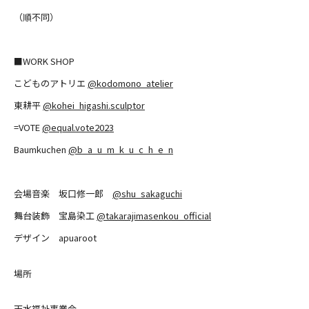
（順不同）
■WORK SHOP
こどものアトリエ
@kodomono_atelier
東耕平
@kohei_higashi.sculptor
=VOTE
@equal.vote2023
Baumkuchen
@b_a_u_m_k_u_c_h_e_n
会場音楽 坂口修一郎
@shu_sakaguchi
舞台装飾 宝島染工
@takarajimasenkou_official
デザイン apuaroot
場所
天水福祉事業会