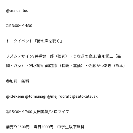
@ura.cantus
②13:00〜14:30
トークイベント『街の声を聴く』
リズムデザイン/井手健一郎（福岡）・うなぎの寝床/富永潤二（福
岡・八女）・刈水庵/山﨑超祟（長崎・雲仙）・佐藤かつあき（熊本）
参加費 無料
@idekenn @tomiunagi @mejirocraft @satokatsuaki
③15:30〜17:00 太田美帆/ソロライブ
前売り3500円 当日4000円 中学生以下無料