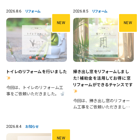
2026.8.6
2026.8.5
リフォーム
リフォーム
NEW
NEW
トイレのリフォームを行いました
掃き出し窓をリフォームしまし
た！補助金を活用してお得に窓
リフォームができるチャンスです
今回は、トイレのリフォーム工
事をご依頼いただきました。
施工内容 ・便器交換 ・手洗い器
今回は、掃き出し窓のリフォー
交換 ・クロス張替え ・床CFシー
ム工事をご依頼いただきまし
ト張替え 等々 長年使用された
た。 掃き出し窓は採光や風通し
設備を新しいものへ交換し、あ
が良く、お庭やバルコニーへの
わせて壁と床も張り…
出入りにも便利ですが、その一
2026.8.4
お知らせ
方で住まいの中でも熱の出入り
が大きい場所です。そのため、古
NEW