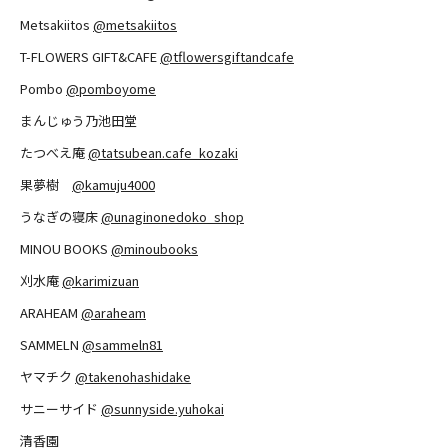
Metsakiitos
@metsakiitos
T-FLOWERS GIFT&CAFE
@tflowersgiftandcafe
Pombo
@pomboyome
まんじゅう乃池田堂
たつべえ庵
@tatsubean.cafe_kozaki
果夢樹
@kamuju4000
うなぎの寝床
@unaginonedoko_shop
MINOU BOOKS
@minoubooks
刈水庵
@karimizuan
ARAHEAM
@araheam
SAMMELN
@sammeln81
ヤマチク
@takenohashidake
サニーサイド
@sunnyside.yuhokai
清香園