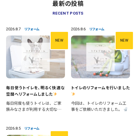
最新の投稿
RECENT POSTS
2026.8.7
2026.8.6
リフォーム
リフォーム
NEW
NEW
毎日使うトイレを、明るく快適な
トイレのリフォームを行いました
空間へリフォームしました
毎日何度も使うトイレは、ご家
今回は、トイレのリフォーム工
族みなさまが利用する大切な空
事をご依頼いただきました。
間です。 今回は、便器の交換に
施工内容 ・便器交換 ・手洗い器
加え、壁紙や床の張替えも行
交換 ・クロス張替え ・床CFシー
い、清潔感あふれる明るいトイ
ト張替え 等々 長年使用された
2026.8.5
リフォーム
レへとリフォームしました。 施
設備を新しいものへ交換し、あ