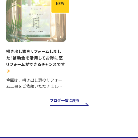
工内容 ・便器交換 ・紙巻き器…
わせて壁と床も張り…
NEW
掃き出し窓をリフォームしまし
た！補助金を活用してお得に窓
リフォームができるチャンスです
今回は、掃き出し窓のリフォー
ム工事をご依頼いただきまし
た。 掃き出し窓は採光や風通し
が良く、お庭やバルコニーへの
ブログ一覧に戻る
出入りにも便利ですが、その一
方で住まいの中でも熱の出入り
が大きい場所です。そのため、古
い…