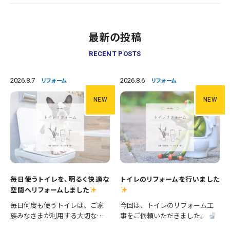
最新の投稿
RECENT POSTS
2026.8.7
2026.8.6
リフォーム
リフォーム
NEW
NEW
毎日使うトイレを、明るく快適な
トイレのリフォームを行いました
空間へリフォームしました
毎日何度も使うトイレは、ご家
今回は、トイレのリフォーム工
族みなさまが利用する大切な空
事をご依頼いただきました。
間です。 今回は、便器の交換に
施工内容 ・便器交換 ・手洗い器