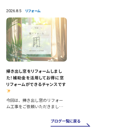
加え、壁紙や床の張替えも行
交換 ・クロス張替え ・床CFシー
い、清潔感あふれる明るいトイ
ト張替え 等々 長年使用された
2026.8.5
リフォーム
レへとリフォームしました。 施
設備を新しいものへ交換し、あ
工内容 ・便器交換 ・紙巻き器…
わせて壁と床も張り…
掃き出し窓をリフォームしまし
た！補助金を活用してお得に窓
リフォームができるチャンスです
今回は、掃き出し窓のリフォー
ム工事をご依頼いただきまし
た。 掃き出し窓は採光や風通し
が良く、お庭やバルコニーへの
ブログ一覧に戻る
出入りにも便利ですが、その一
方で住まいの中でも熱の出入り
が大きい場所です。そのため、古