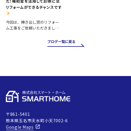
た！補助金を活用してお得に窓
リフォームができるチャンスです
今回は、掃き出し窓のリフォー
ム工事をご依頼いただきまし
た。 掃き出し窓は採光や風通し
が良く、お庭やバルコニーへの
ブログ一覧に戻る
出入りにも便利ですが、その一
方で住まいの中でも熱の出入り
が大きい場所です。そのため、古
い…
〒861-5401
熊本県玉名市天水町小天7002-6
Google Maps