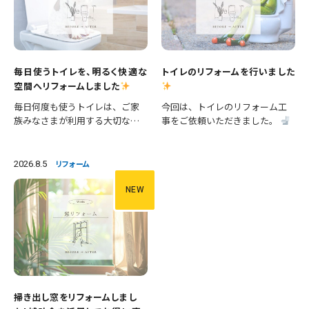
毎日使うトイレを、明るく快適な
トイレのリフォームを行いました
空間へリフォームしました
毎日何度も使うトイレは、ご家
今回は、トイレのリフォーム工
族みなさまが利用する大切な空
事をご依頼いただきました。
間です。 今回は、便器の交換に
施工内容 ・便器交換 ・手洗い器
加え、壁紙や床の張替えも行
交換 ・クロス張替え ・床CFシー
い、清潔感あふれる明るいトイ
ト張替え 等々 長年使用された
2026.8.5
リフォーム
レへとリフォームしました。 施
設備を新しいものへ交換し、あ
工内容 ・便器交換 ・紙巻き器…
わせて壁と床も張り…
NEW
掃き出し窓をリフォームしまし