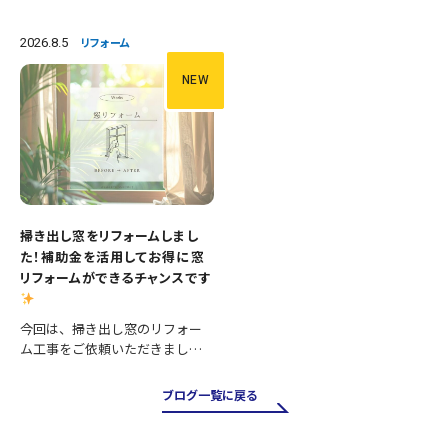
加え、壁紙や床の張替えも行
交換 ・クロス張替え ・床CFシー
い、清潔感あふれる明るいトイ
ト張替え 等々 長年使用された
2026.8.5
リフォーム
レへとリフォームしました。 施
設備を新しいものへ交換し、あ
工内容 ・便器交換 ・紙巻き器…
わせて壁と床も張り…
NEW
掃き出し窓をリフォームしまし
た！補助金を活用してお得に窓
リフォームができるチャンスです
今回は、掃き出し窓のリフォー
ム工事をご依頼いただきまし
た。 掃き出し窓は採光や風通し
が良く、お庭やバルコニーへの
ブログ一覧に戻る
出入りにも便利ですが、その一
方で住まいの中でも熱の出入り