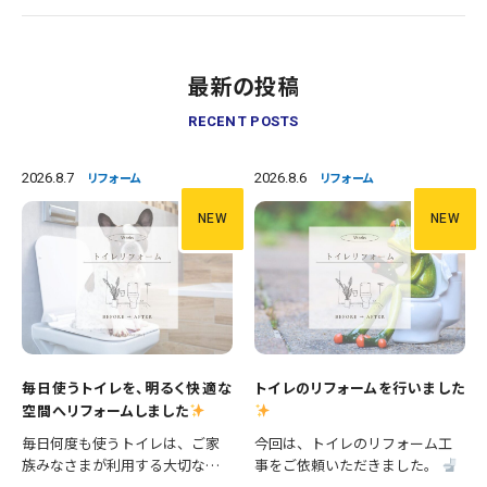
最新の投稿
RECENT POSTS
2026.8.7
2026.8.6
リフォーム
リフォーム
NEW
NEW
毎日使うトイレを、明るく快適な
トイレのリフォームを行いました
空間へリフォームしました
毎日何度も使うトイレは、ご家
今回は、トイレのリフォーム工
族みなさまが利用する大切な空
事をご依頼いただきました。
間です。 今回は、便器の交換に
施工内容 ・便器交換 ・手洗い器