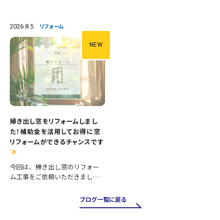
間です。 今回は、便器の交換に
施工内容 ・便器交換 ・手洗い器
加え、壁紙や床の張替えも行
交換 ・クロス張替え ・床CFシー
い、清潔感あふれる明るいトイ
ト張替え 等々 長年使用された
2026.8.5
リフォーム
レへとリフォームしました。 施
設備を新しいものへ交換し、あ
工内容 ・便器交換 ・紙巻き器…
わせて壁と床も張り…
NEW
掃き出し窓をリフォームしまし
た！補助金を活用してお得に窓
リフォームができるチャンスです
今回は、掃き出し窓のリフォー
ム工事をご依頼いただきまし
た。 掃き出し窓は採光や風通し
が良く、お庭やバルコニーへの
ブログ一覧に戻る
出入りにも便利ですが、その一
方で住まいの中でも熱の出入り