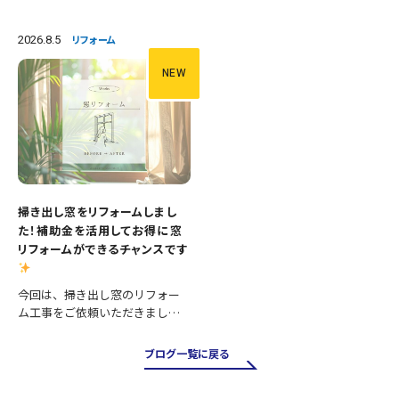
間です。 今回は、便器の交換に
施工内容 ・便器交換 ・手洗い器
加え、壁紙や床の張替えも行
交換 ・クロス張替え ・床CFシー
い、清潔感あふれる明るいトイ
ト張替え 等々 長年使用された
2026.8.5
リフォーム
レへとリフォームしました。 施
設備を新しいものへ交換し、あ
工内容 ・便器交換 ・紙巻き器…
わせて壁と床も張り…
NEW
掃き出し窓をリフォームしまし
た！補助金を活用してお得に窓
リフォームができるチャンスです
今回は、掃き出し窓のリフォー
ム工事をご依頼いただきまし
た。 掃き出し窓は採光や風通し
が良く、お庭やバルコニーへの
ブログ一覧に戻る
出入りにも便利ですが、その一
方で住まいの中でも熱の出入り