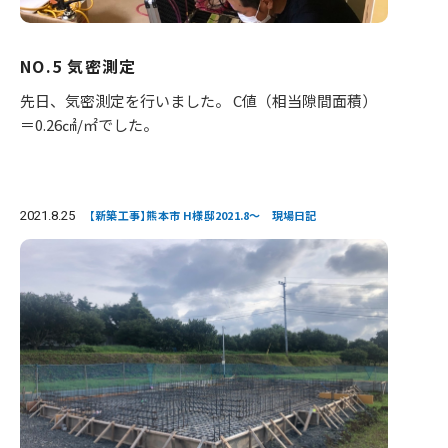
NO.5 気密測定
先日、気密測定を行いました。 C値（相当隙間面積）
＝0.26㎠/㎡でした。
2021.8.25
【新築工事】熊本市 H様邸2021.8～ 現場日記