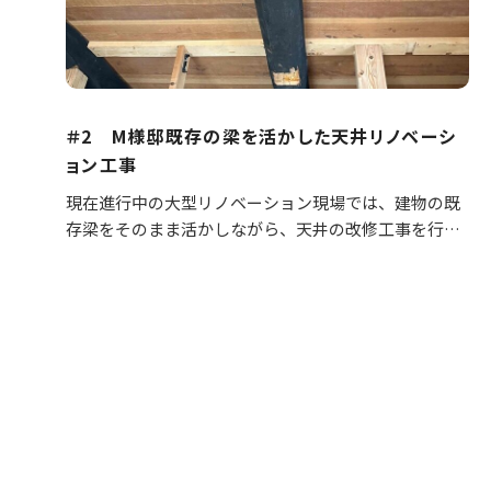
＃2 M様邸既存の梁を活かした天井リノベーシ
ョン工事
現在進行中の大型リノベーション現場では、建物の既
存梁をそのまま活かしながら、天井の改修工事を行っ
ています。 長年建物を支えてきた梁は、構造体として
の役割だけでなく、その空間の“歴史”や“味わい”も感
じ…