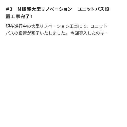
＃3 M様邸大型リノベーション ユニットバス設
置工事完了！
現在進行中の大型リノベーション工事にて、ユニット
バスの設置が完了いたしました。 今回導入したのは、
**LIXIL**の人気シリーズリデアです。 リデアは、快適
性と清掃性を重視したスタンダードモデル。断…